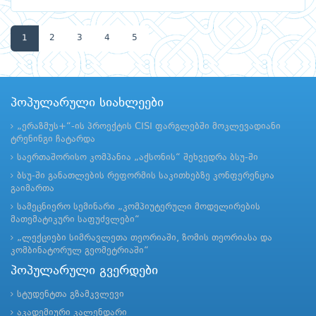
1
2
3
4
5
პოპულარული სიახლეები
„ერაზმუს+“-ის პროექტის CISI ფარგლებში მოკლევადიანი
ტრენინგი ჩატარდა
საერთაშორისო კომპანია „აქსონის“ შეხვედრა ბსუ-ში
ბსუ-ში განათლების რეფორმის საკითხებზე კონფერენცია
გაიმართა
სამეცნიერო სემინარი „კომპიუტერული მოდელირების
მათემატიკური საფუძვლები“
„ლექციები სიმრავლეთა თეორიაში, ზომის თეორიასა და
კომბინატორულ გეომეტრიაში“
პოპულარული გვერდები
სტუდენტთა გზამკვლევი
აკადემიური კალენდარი