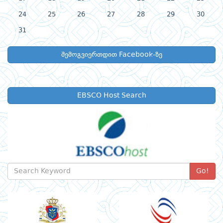
24
25
26
27
28
29
30
31
შემოგვიერთდით Facebook-ზე
EBSCO Host Search
Go!