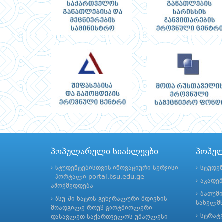
პოპულარული სიახლეები
პოპუ
სტუდენტებისთვის ინოვაციური სერვისი
სტუდე
- პორტალი portal.bsu.edu.ge
აკადე
ამოქმედდება
ბათუმ
ბსუ-ში ნატოს გენერალური მდივნის
სახელმწ
მოადგილე როუზ გიოტმიოლერი
სტრატე
დასავლეთ საქართველოს უმაღლესი