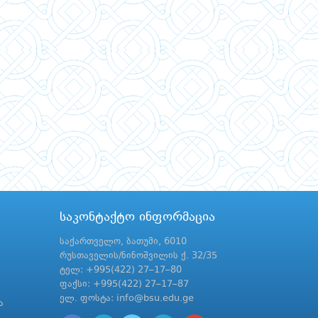
საკონტაქტო ინფორმაცია
საქართველო, ბათუმი, 6010
რუსთაველის/ნინოშვილის ქ. 32/35
ტელ: +995(422) 27–17–80
ფაქსი: +995(422) 27–17–87
ელ. ფოსტა: info@bsu.edu.ge
ა