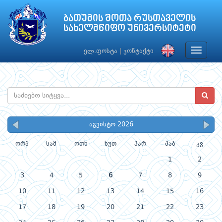
ბათუმის შოთა რუსთაველის
სახელმწიფო უნივერსიტეტი
Toggle
ელ.ფოსტა
|
კონტაქტი
navigat
აგვისტო 2026
ორშ
სამ
ოთხ
ხუთ
პარ
შაბ
კვ
1
2
3
4
5
6
7
8
9
10
11
12
13
14
15
16
17
18
19
20
21
22
23