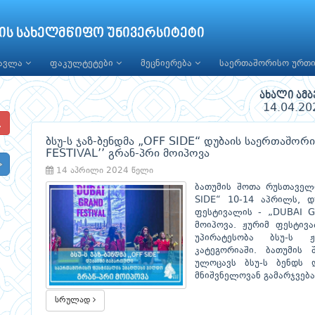
ის სახელმწიფო უნივერსიტეტი
წავლა
ფაკულტეტები
მეცნიერება
საერთაშორისო ურთ
ახალი ამბ
14.04.20
ბსუ-ს ჯაზ-ბენდმა „OFF SIDE“ დუბაის საერთაშო
FESTIVAL’’ გრან-პრი მოიპოვა
14 აპრილი 2024 წელი
ბათუმის შოთა რუსთაველი
SIDE“ 10-14 აპრილს, დ
ფესტივალის - „DUBAI G
მოიპოვა. ჟურიმ ფესტივ
უპირატესობა ბსუ-ს ჟ
კატეგორიაში. ბათუმის
ულოცავს ბსუ-ს ბენდს 
მნიშვნელოვან გამარჯვება
სრულად