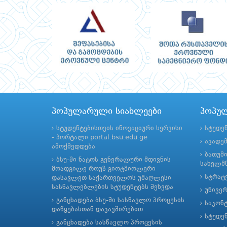
პოპულარული სიახლეები
პოპუ
სტუდენტებისთვის ინოვაციური სერვისი
სტუდე
- პორტალი portal.bsu.edu.ge
აკადე
ამოქმედდება
ბათუმ
ბსუ-ში ნატოს გენერალური მდივნის
სახელმწ
მოადგილე როუზ გიოტმიოლერი
სტრატე
დასავლეთ საქართველოს უმაღლესი
სასწავლებლების სტუდენტებს შეხვდა
უნივე
განცხადება ბსუ-ში სასწავლო პროცესის
საკონ
დაწყებასთან დაკავშირებით
სტუდე
განცხადება სასწავლო პროცესის