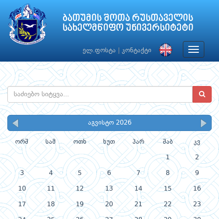
ბათუმის შოთა რუსთაველის
სახელმწიფო უნივერსიტეტი
Toggle
ელ.ფოსტა
|
კონტაქტი
navigat
აგვისტო 2026
ორშ
სამ
ოთხ
ხუთ
პარ
შაბ
კვ
1
2
3
4
5
6
7
8
9
10
11
12
13
14
15
16
17
18
19
20
21
22
23