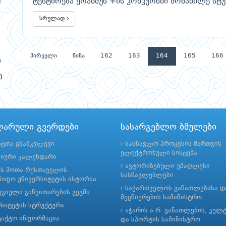
ტესტირება ერაზმუს +ის კონკურსში მონაწილე სტ
სრულად
პირველი
წინა
162
163
164
165
166
ლარული გვერდები
სასარგებლო ბმულები
ნტთა გზამკვლევი
სასწავლო პროცესის მართვის
ელექტრონული სისტემა
მიური კალენდარი
ავტორიზებული უმაღლესი
ის შოთა რუსთაველის
სასწავლებლები
იფო უნივერსიტეტის ისტორია
საქართველოს განათლებისა დ
გიული განვითარების გეგმა
მეცნიერების სამინისტრო
რსიტეტის სტრუქტურა
აჭარის ა.რ. განათლების, კულ
ტაქტო ინფორმაცია
და სპორტის სამინისტრო