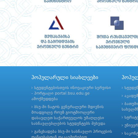
პოპულარული სიახლეები
პოპუ
სტუდენტებისთვის ინოვაციური სერვისი
სტუდე
- პორტალი portal.bsu.edu.ge
აკადე
ამოქმედდება
ბათუმ
ბსუ-ში ნატოს გენერალური მდივნის
სახელმწ
მოადგილე როუზ გიოტმიოლერი
სტრატე
დასავლეთ საქართველოს უმაღლესი
სასწავლებლების სტუდენტებს შეხვდა
უნივე
განცხადება ბსუ-ში სასწავლო პროცესის
საკონ
დაწყებასთან დაკავშირებით