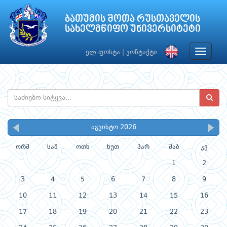
ბათუმის შოთა რუსთაველის
სახელმწიფო უნივერსიტეტი
Toggle
ელ.ფოსტა
|
კონტაქტი
navigat
აგვისტო 2026
ორშ
სამ
ოთხ
ხუთ
პარ
შაბ
კვ
1
2
3
4
5
6
7
8
9
10
11
12
13
14
15
16
17
18
19
20
21
22
23