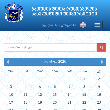
ბათუმის შოთა რუსთაველის
სახელმწიფო უნივერსიტეტი
Toggle
ელ.ფოსტა
|
კონტაქტი
navigat
აგვისტო 2026
ორშ
სამ
ოთხ
ხუთ
პარ
შაბ
კვ
1
2
3
4
5
6
7
8
9
10
11
12
13
14
15
16
17
18
19
20
21
22
23