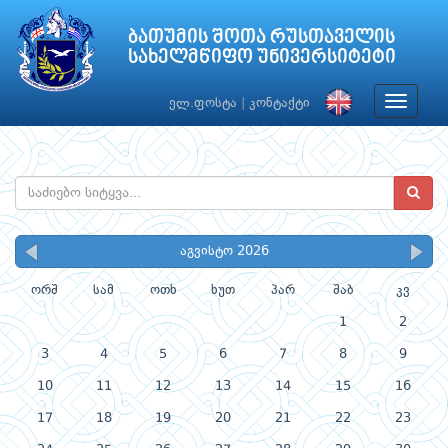
ბათუმის შოთა რუსთაველის
სახელმწიფო უნივერსიტეტი
Toggle
ელ.ფოსტა
|
კონტაქტი
navigat
აგვისტო 2026
ორშ
სამ
ოთხ
ხუთ
პარ
შაბ
კვ
1
2
3
4
5
6
7
8
9
10
11
12
13
14
15
16
17
18
19
20
21
22
23