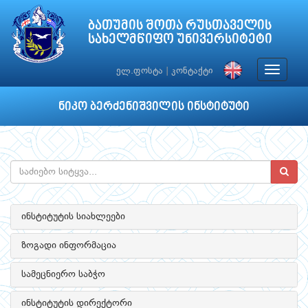
ბათუმის შოთა რუსთაველის
სახელმწიფო უნივერსიტეტი
Toggle
ელ.ფოსტა
|
კონტაქტი
navigat
ნიკო ბერძენიშვილის ინსტიტუტი
ინსტიტუტის სიახლეები
ზოგადი ინფორმაცია
სამეცნიერო საბჭო
ინსტიტუტის დირექტორი