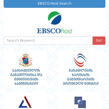
EBSCO Host Search
Go!