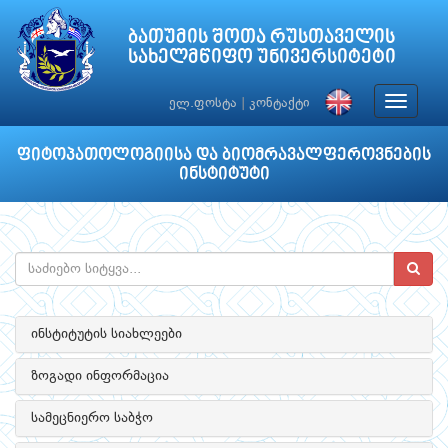
ბათუმის შოთა რუსთაველის
სახელმწიფო უნივერსიტეტი
Toggle
ელ.ფოსტა
|
კონტაქტი
navigat
ფიტოპათოლოგიისა და ბიომრავალფეროვნების
ინსტიტუტი
ინსტიტუტის სიახლეები
ზოგადი ინფორმაცია
სამეცნიერო საბჭო