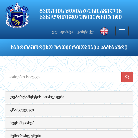
ბათუმის შოთა რუსთაველის
სახელმწიფო უნივერსიტეტი
Toggle
ელ.ფოსტა
|
კონტაქტი
navigat
საერთაშორისო ურთიერთობების სამსახური
დეპარტამენტის სიახლეები
გზამკვლევი
ჩვენ შესახებ
მემორანდუმები