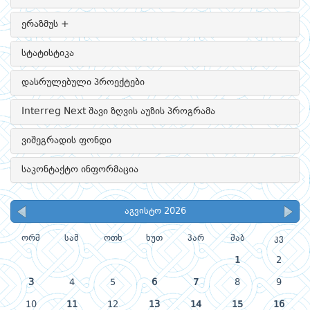
ერაზმუს +
სტატისტიკა
დასრულებული პროექტები
Interreg Next შავი ზღვის აუზის პროგრამა
ვიშეგრადის ფონდი
საკონტაქტო ინფორმაცია
აგვისტო 2026
ორშ
სამ
ოთხ
ხუთ
პარ
შაბ
კვ
1
2
3
4
5
6
7
8
9
10
11
12
13
14
15
16