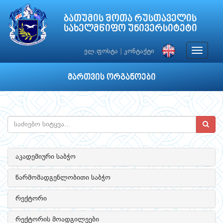
ბათუმის შოთა რუსთაველის
სახელმწიფო უნივერსიტეტი
Toggle
ელ.ფოსტა
|
კონტაქტი
navigat
მართვის ორგანოები
აკადემიური საბჭო
წარმომადგენლობითი საბჭო
რექტორი
რექტორის მოადგილეები