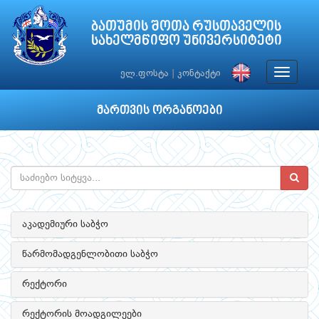
ბათუმის შოთა რუსთაველის
სახელმწიფო უნივერსიტეტი
Toggle
ელ.ფოსტა
|
კონტაქტი
navigat
მართვის ორგანოები
აკადემიური საბჭო
წარმომადგენლობითი საბჭო
რექტორი
რექტორის მოადგილეები