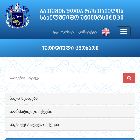
ბათუმის შოთა რუსთაველის
სახელმწიფო უნივერსიტეტი
Toggle
ელ.ფოსტა
|
კონტაქტი
navigat
იურიდიული ცნობარი
ბსუ-ს წესდება
ნორმატიული აქტები
საუნივერსიტეტო აქტები