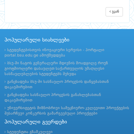
უკან
პოპულარული სიახლეები
სტუდენტებისთვის ინოვაციური სერვისი - პორტალი
portal.bsu.edu.ge ამოქმედდება
ბსუ-ში ნატოს გენერალური მდივნის მოადგილე როუზ
გიოტმიოლერი დასავლეთ საქართველოს უმაღლესი
სასწავლებლების სტუდენტებს შეხვდა
განცხადება ბსუ-ში სასწავლო პროცესის დაწყებასთან
დაკავშირებით
განცხადება სასწავლო პროცესის განახლებასთან
დაკავშირებით
უნივერსიტეტის მიზნობრივი სამეცნიერო-კვლევითი პროექტების
შესარჩევი კონკურსის გამარჯვებული პროექტები
პოპულარული გვერდები
სტუდენტთა გზამკვლევი