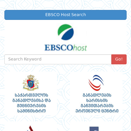
EBSCO Host Search
Go!