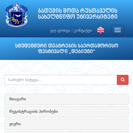
ბათუმის შოთა რუსთაველის
სახელმწიფო უნივერსიტეტი
Toggle
ელ.ფოსტა
|
კონტაქტი
navigat
სტუდენტური თეატრების საერთაშორისო
ფესტივალი „დებიუტი“
მთავარი
რეგისტრაციის პირობები
ჟიური