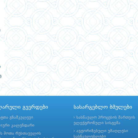
ლარული გვერდები
სასარგებლო ბმულები
ნტთა გზამკვლევი
სასწავლო პროცესის მართვის
ელექტრონული სისტემა
მიური კალენდარი
ავტორიზებული უმაღლესი
ის შოთა რუსთაველის
სასწავლებლები