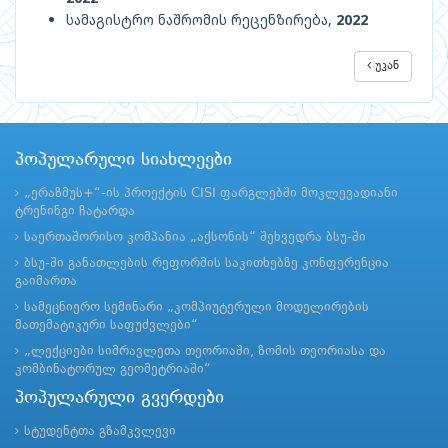
სამაგისტრო ნაშრომის რეცენზირება,
2022
უკან
პოპულარული სიახლეები
„ერაზმუს+“-ის პროექტის CISI ფარგლებში მოკლევადიანი
ტრენინგი ჩატარდა
საერთაშორისო კომპანია „აქსონის“ შეხვედრა ბსუ-ში
ბსუ-ში განათლების რეფორმის საკითხებზე კონფერენცია
გაიმართა
სამეცნიერო სემინარი „კომპიუტერული მოდელირების
მათემატიკური საფუძვლები“
„ლექციები სიმრავლეთა თეორიაში, ზომის თეორიასა და
კომბინატორულ გეომეტრიაში“
პოპულარული გვერდები
სტუდენტთა გზამკვლევი