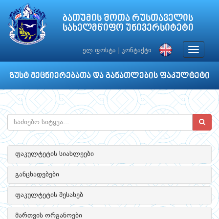
ბათუმის შოთა რუსთაველის
სახელმწიფო უნივერსიტეტი
Toggle
ელ.ფოსტა
|
კონტაქტი
navigat
ზუსტ მეცნიერებათა და განათლების ფაკულტეტი
ფაკულტეტის სიახლეები
განცხადებები
ფაკულტეტის შესახებ
მართვის ორგანოები