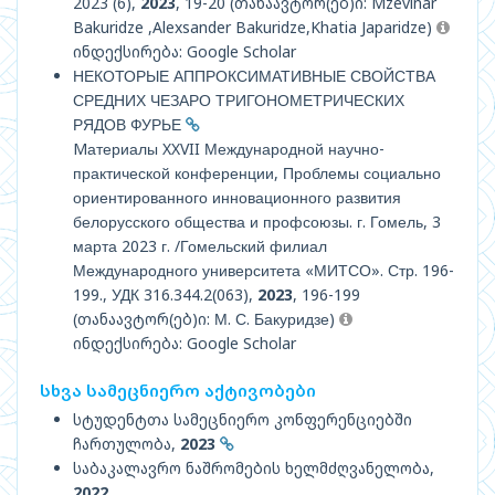
2023 (6),
2023
, 19-20 (თანაავტორ(ებ)ი: Mzevinar
Bakuridze ,Alexsander Bakuridze,Khatia Japaridze)
ინდექსირება: Google Scholar
НЕКОТОРЫЕ АППРОКСИМАТИВНЫЕ СВОЙСТВА
СРЕДНИХ ЧЕЗАРО ТРИГОНОМЕТРИЧЕСКИХ
РЯДОВ ФУРЬЕ
Mатериалы XXVII Международной научно-
практической конференции, Проблемы социально
ориентированного инновационного развития
белорусского общества и профсоюзы. г. Гомель, 3
марта 2023 г. /Гомельский филиал
Международного университета «МИТСО». Стр. 196-
199., УДК 316.344.2(063),
2023
, 196-199
(თანაავტორ(ებ)ი: М. С. Бакуридзе)
ინდექსირება: Google Scholar
სხვა სამეცნიერო აქტივობები
სტუდენტთა სამეცნიერო კონფერენციებში
ჩართულობა,
2023
საბაკალავრო ნაშრომების ხელმძღვანელობა,
2022