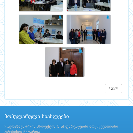
უკან
პოპულარული სიახლეები
„ერაზმუს+“-ის პროექტის CISI ფარგლებში მოკლევადიანი
ტრენინგი ჩატარდა