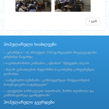
უკან
პოპულარული სიახლეები
„ერაზმუს+“-ის პროექტის CISI ფარგლებში მოკლევადიანი
ტრენინგი ჩატარდა
საერთაშორისო კომპანია „აქსონის“ შეხვედრა ბსუ-ში
ბსუ-ში განათლების რეფორმის საკითხებზე კონფერენცია
გაიმართა
სამეცნიერო სემინარი „კომპიუტერული მოდელირების
მათემატიკური საფუძვლები“
„ლექციები სიმრავლეთა თეორიაში, ზომის თეორიასა და
კომბინატორულ გეომეტრიაში“
პოპულარული გვერდები