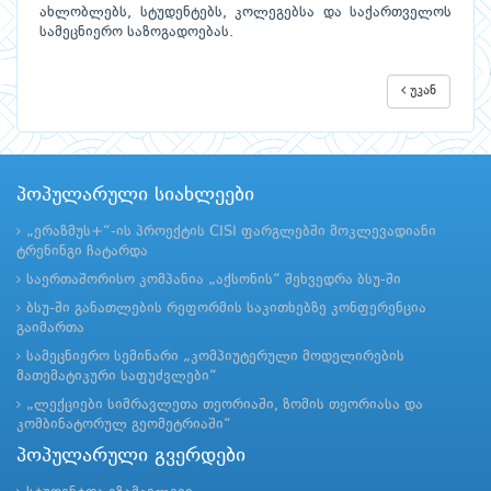
ახლობლებს, სტუდენტებს, კოლეგებსა და საქართველოს
სამეცნიერო საზოგადოებას.
უკან
პოპულარული სიახლეები
„ერაზმუს+“-ის პროექტის CISI ფარგლებში მოკლევადიანი
ტრენინგი ჩატარდა
საერთაშორისო კომპანია „აქსონის“ შეხვედრა ბსუ-ში
ბსუ-ში განათლების რეფორმის საკითხებზე კონფერენცია
გაიმართა
სამეცნიერო სემინარი „კომპიუტერული მოდელირების
მათემატიკური საფუძვლები“
„ლექციები სიმრავლეთა თეორიაში, ზომის თეორიასა და
კომბინატორულ გეომეტრიაში“
პოპულარული გვერდები