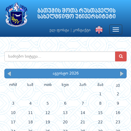
ბათუმის შოთა რუსთაველის
სახელმწიფო უნივერსიტეტი
Toggle
ელ.ფოსტა
|
კონტაქტი
navigat
აგვისტო 2026
ორშ
სამ
ოთხ
ხუთ
პარ
შაბ
კვ
1
2
3
4
5
6
7
8
9
10
11
12
13
14
15
16
17
18
19
20
21
22
23