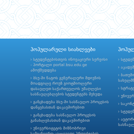
პოპულარული სიახლეები
პოპუ
სტუდენტებისთვის ინოვაციური სერვისი
სტუდე
- პორტალი portal.bsu.edu.ge
აკადე
ამოქმედდება
ბათუმ
ბსუ-ში ნატოს გენერალური მდივნის
სახელმწ
მოადგილე როუზ გიოტმიოლერი
სტრატე
დასავლეთ საქართველოს უმაღლესი
სასწავლებლების სტუდენტებს შეხვდა
უნივე
განცხადება ბსუ-ში სასწავლო პროცესის
საკონ
დაწყებასთან დაკავშირებით
სტუდე
განცხადება სასწავლო პროცესის
ავტორ
განახლებასთან დაკავშირებით
სასწავ
უნივერსიტეტის მიზნობრივი
სამეცნიერო-კვლევითი პროექტების