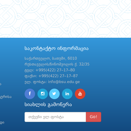
საკონტაქტო ინფორმაცია
საქართველო, ბათუმი, 6010
რუსთაველის/ნინოშვილის ქ. 32/35
ტელ: +995(422) 27–17–80
ფაქსი: +995(422) 27–17–87
ელ. ფოსტა: info@bsu.edu.ge
ა
ტურისა
სიახლის გამოწერა
Go!
რდი