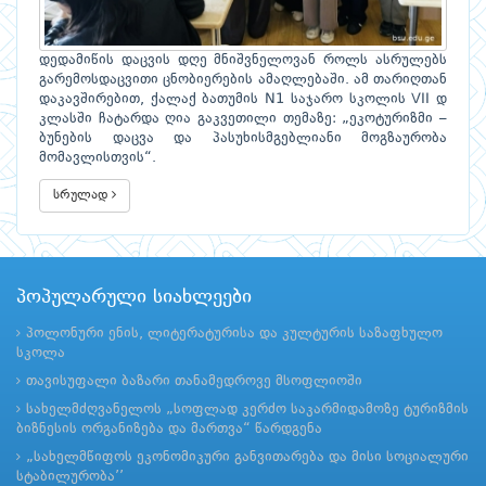
დედამიწის დაცვის დღე მნიშვნელოვან როლს ასრულებს
გარემოსდაცვითი ცნობიერების ამაღლებაში. ამ თარიღთან
დაკავშირებით, ქალაქ ბათუმის N1 საჯარო სკოლის VII დ
კლასში ჩატარდა ღია გაკვეთილი თემაზე: „ეკოტურიზმი –
ბუნების დაცვა და პასუხისმგებლიანი მოგზაურობა
მომავლისთვის“.
სრულად
პოპულარული სიახლეები
პოლონური ენის, ლიტერატურისა და კულტურის საზაფხულო
სკოლა
თავისუფალი ბაზარი თანამედროვე მსოფლიოში
სახელმძღვანელოს „სოფლად კერძო საკარმიდამოზე ტურიზმის
ბიზნესის ორგანიზება და მართვა“ წარდგენა
„სახელმწიფოს ეკონომიკური განვითარება და მისი სოციალური
სტაბილურობა’’