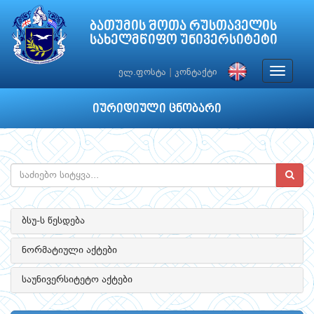
ბათუმის შოთა რუსთაველის
სახელმწიფო უნივერსიტეტი
Toggle
ელ.ფოსტა
|
კონტაქტი
navigat
იურიდიული ცნობარი
ბსუ-ს წესდება
ნორმატიული აქტები
საუნივერსიტეტო აქტები