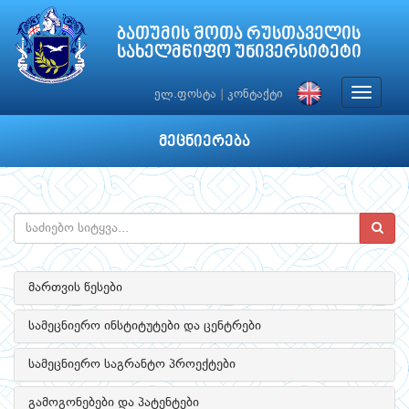
ბათუმის შოთა რუსთაველის
სახელმწიფო უნივერსიტეტი
Toggle
ელ.ფოსტა
|
კონტაქტი
navigat
მეცნიერება
მართვის წესები
სამეცნიერო ინსტიტუტები და ცენტრები
სამეცნიერო საგრანტო პროექტები
გამოგონებები და პატენტები