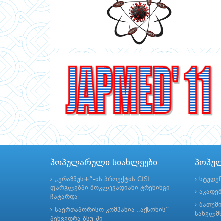
პოპულარული სიახლეები
პოპუ
„ერაზმუს+“-ის პროექტის CISI
სტუდე
ფარგლებში მოკლევადიანი ტრენინგი
აკადე
ჩატარდა
ბათუმ
საერთაშორისო კომპანია „აქსონის“
სახელმწ
შეხვედრა ბსუ-ში