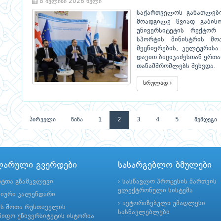
8 ივლისი 2026 წელი
საქართველოს განათლები
მოადგილე ზვიად გაბის
უნივერსიტეტის რექტორ
სპორტის მინისტრის მო
მეცნიერების, კულტურისა
დავით ბაციკაძესთან ერთა
თანამშრომლებს შეხვდა.
სრულად
პირველი
წინა
1
2
3
4
5
შემდეგი
ლარული გვერდები
სასარგებლო ბმულები
ნტთა გზამკვლევი
სასწავლო პროცესის მართვის
ელექტრონული სისტემა
მიური კალენდარი
ავტორიზებული უმაღლესი
ის შოთა რუსთაველის
სასწავლებლები
იფო უნივერსიტეტის ისტორია