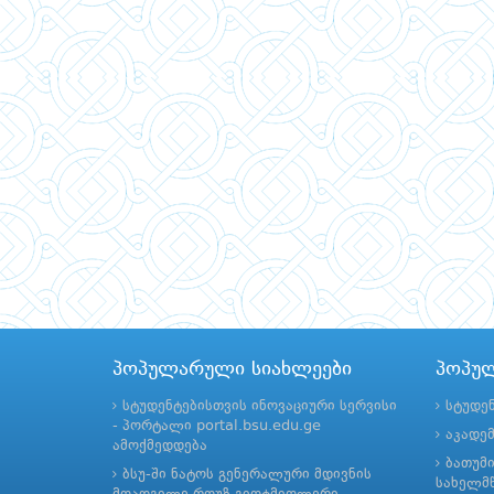
პოპულარული სიახლეები
პოპუ
სტუდენტებისთვის ინოვაციური სერვისი
სტუდე
- პორტალი portal.bsu.edu.ge
აკადე
ამოქმედდება
ბათუმ
ბსუ-ში ნატოს გენერალური მდივნის
სახელმწ