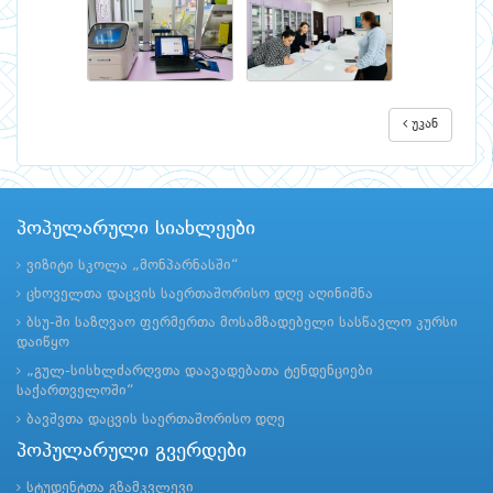
უკან
პოპულარული სიახლეები
ვიზიტი სკოლა „მონპარნასში“
ცხოველთა დაცვის საერთაშორისო დღე აღინიშნა
ბსუ-ში საზღვაო ფერმერთა მოსამზადებელი სასწავლო კურსი
დაიწყო
„გულ-სისხლძარღვთა დაავადებათა ტენდენციები
საქართველოში“
ბავშვთა დაცვის საერთაშორისო დღე
პოპულარული გვერდები
სტუდენტთა გზამკვლევი