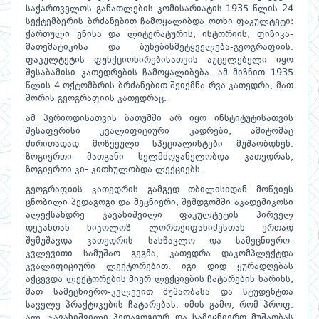
საქართველოს განათლების კომისარიატის 1935 წლის 24
სექტემბერის ბრძანებით ჩამოყალიბდა ოთხი ფაკულტეტი:
ქართული ენისა და ლიტერატურის, ისტორიის, ფიზიკა-
მათემატიკისა და ბუნებისმეტყველება-გეოგრაფიის.
ფაკულტეტის ფუნქციონირებისათვის აუცელებელი იყო
შესაბამისი კათედრების ჩამოყალიბება. ამ მიზნით 1935
წლის 4 ოქტომბრის ბრძანებით შეიქმნა რვა კათედრა, მათ
შორის გეოგრაფიის კათედრაც.
ამ პერიოდისათვის ბათუმში არ იყო ინსტიტუტისათვის
შესაფერისი კვალიფიციური კადრები, ამიტომაც
ძირითადად მოწვეული სპეციალისტები მუშაობდნენ.
ზოგიერთი მათგანი ხელმძღვანელობდა კათედრას,
ზოგიერთი კი- კითხულობდა ლექციებს.
გეოგრაფიის კათედრის გამგედ თბილისიდან მოწვიეს
ცნობილი პედაგოგი და მეცნიერი, შემდგომში აკადემიკოსი
ალექსანდრე ჯავახიშვილი ფაკულტეტის პირველ
დეკანთან ნიკოლოზ ლორთქიფანიძესთან ერთად
შემუშავდა კათედრის სასწავლო და სამეცნიერო-
კვლევითი სამუშაო გეგმა, კათედრა დაკომპლექტდა
კვალიფიციური ლექტორებით. იგი დიდ ყურადღებას
აქცევდა ლექტორების მიერ ლექციების ჩატარების ხარიხს,
მათ სამეცნიერო-კვლევით მუშაობასა და სტუდენტთა
საველე პრაქტიკების ჩატარებას. იმის გამო, რომ პროფ.
ალ. ჯავახიშვილი პედაგოგიურ და სამეცნიერო მუშაობას