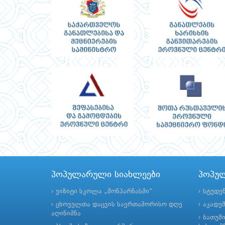
პოპულარული სიახლეები
პოპუ
ვიზიტი სკოლა „მონპარნასში“
სტუდე
ცხოველთა დაცვის საერთაშორისო დღე
აკადე
აღინიშნა
ბათუმ