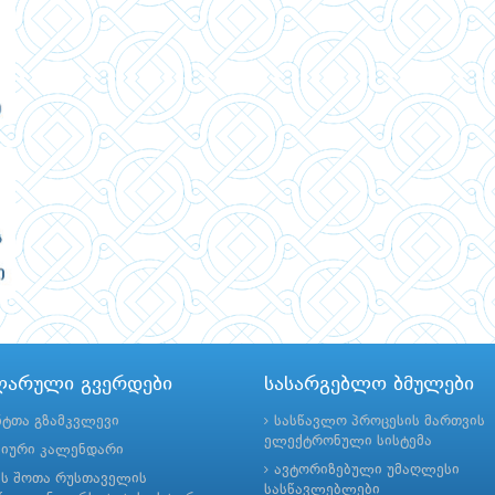
ლარული გვერდები
სასარგებლო ბმულები
ნტთა გზამკვლევი
სასწავლო პროცესის მართვის
ელექტრონული სისტემა
მიური კალენდარი
ავტორიზებული უმაღლესი
ის შოთა რუსთაველის
სასწავლებლები