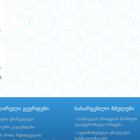
ლარული გვერდები
სასარგებლო ბმულები
ნტთა გზამკვლევი
სასწავლო პროცესის მართვის
ელექტრონული სისტემა
მიური კალენდარი
ავტორიზებული უმაღლესი
ის შოთა რუსთაველის
სასწავლებლები