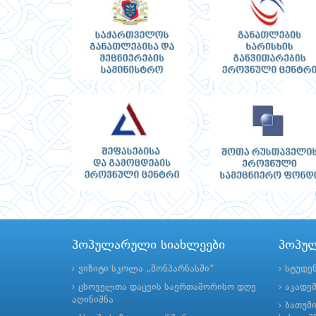
პოპულარული სიახლეები
პოპუ
ვიზიტი სკოლა „მონპარნასში“
სტუდე
ცხოველთა დაცვის საერთაშორისო დღე
აკადე
აღინიშნა
ბათუმ