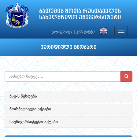
ბათუმის შოთა რუსთაველის
სახელმწიფო უნივერსიტეტი
Toggle
ელ.ფოსტა
|
კონტაქტი
navigat
იურიდიული ცნობარი
ბსუ-ს წესდება
ნორმატიული აქტები
საუნივერსიტეტო აქტები