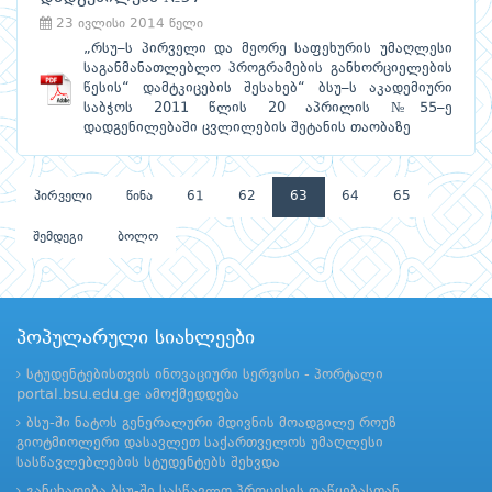
23 ივლისი 2014 წელი
„რსუ–ს პირველი და მეორე საფეხურის უმაღლესი
საგანმანათლებლო პროგრამების განხორციელების
წესის“ დამტკიცების შესახებ“ ბსუ–ს აკადემიური
საბჭოს 2011 წლის 20 აპრილის №55–ე
დადგენილებაში ცვლილების შეტანის თაობაზე
პირველი
წინა
61
62
63
64
65
შემდეგი
ბოლო
პოპულარული სიახლეები
სტუდენტებისთვის ინოვაციური სერვისი - პორტალი
portal.bsu.edu.ge ამოქმედდება
ბსუ-ში ნატოს გენერალური მდივნის მოადგილე როუზ
გიოტმიოლერი დასავლეთ საქართველოს უმაღლესი
სასწავლებლების სტუდენტებს შეხვდა
განცხადება ბსუ-ში სასწავლო პროცესის დაწყებასთან