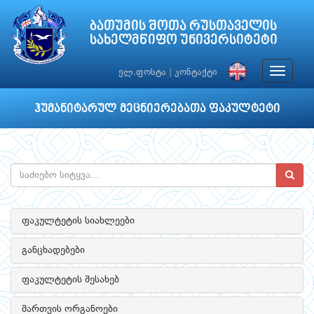
ბათუმის შოთა რუსთაველის
სახელმწიფო უნივერსიტეტი
Toggle
ელ.ფოსტა
|
კონტაქტი
navigat
ჰუმანიტარულ მეცნიერებათა ფაკულტეტი
ფაკულტეტის სიახლეები
განცხადებები
ფაკულტეტის შესახებ
მართვის ორგანოები