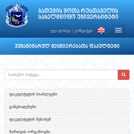
ბათუმის შოთა რუსთაველის
სახელმწიფო უნივერსიტეტი
Toggle
ელ.ფოსტა
|
კონტაქტი
navigat
ჰუმანიტარულ მეცნიერებათა ფაკულტეტი
ფაკულტეტის სიახლეები
განცხადებები
ფაკულტეტის შესახებ
მართვის ორგანოები