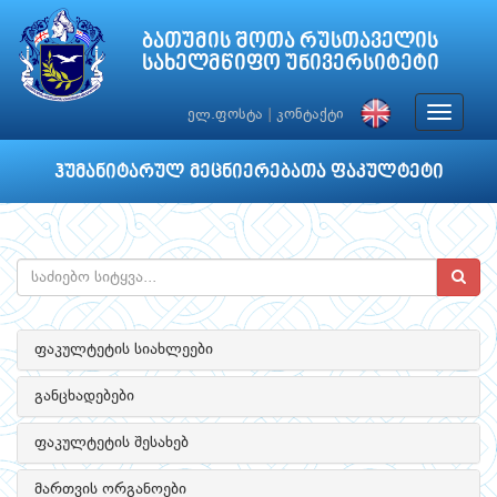
ბათუმის შოთა რუსთაველის
სახელმწიფო უნივერსიტეტი
Toggle
ელ.ფოსტა
|
კონტაქტი
navigat
ჰუმანიტარულ მეცნიერებათა ფაკულტეტი
ფაკულტეტის სიახლეები
განცხადებები
ფაკულტეტის შესახებ
მართვის ორგანოები