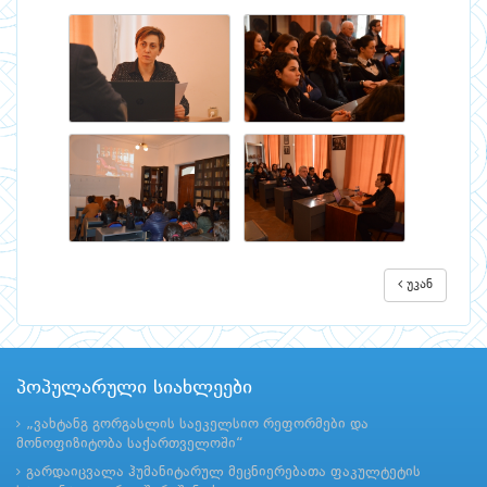
უკან
პოპულარული სიახლეები
„ვახტანგ გორგასლის საეკელსიო რეფორმები და
მონოფიზიტობა საქართველოში“
გარდაიცვალა ჰუმანიტარულ მეცნიერებათა ფაკულტეტის