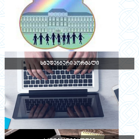
ᲡᲢᲣᲓᲔᲜᲢᲣᲠᲘ ᲞᲝᲠᲢᲐᲚᲘ