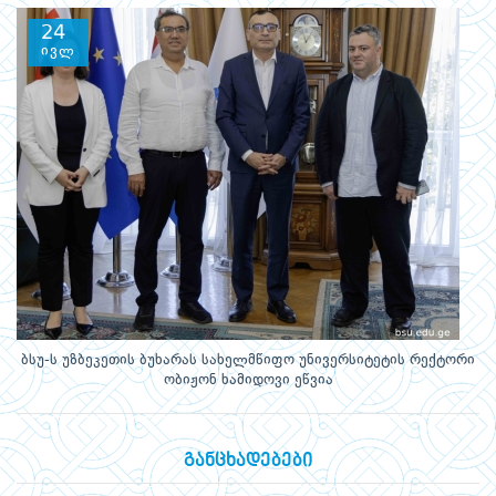
24
ივლ
ბსუ-ს უზბეკეთის ბუხარას სახელმწიფო უნივერსიტეტის რექტორი
ობიჟონ ხამიდოვი ეწვია
განცხადებები