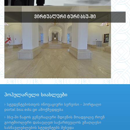
ᲕᲘᲠᲢᲣᲐᲚᲣᲠᲘ ᲢᲣᲠᲘ ᲑᲡᲣ-ᲨᲘ
პოპულარული სიახლეები
სტუდენტებისთვის ინოვაციური სერვისი - პორტალი
portal.bsu.edu.ge ამოქმედდება
ბსუ-ში ნატოს გენერალური მდივნის მოადგილე როუზ
გიოტმიოლერი დასავლეთ საქართველოს უმაღლესი
სასწავლებლების სტუდენტებს შეხვდა