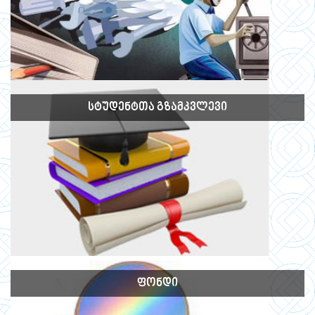
ᲡᲢᲣᲓᲔᲜᲢᲗᲐ ᲒᲖᲐᲛᲙᲕᲚᲔᲕᲘ
ᲤᲝᲜᲓᲘ