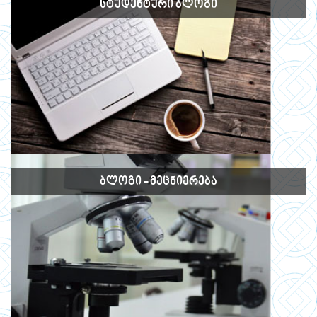
ᲡᲢᲣᲓᲔᲜᲢᲣᲠᲘ ᲑᲚᲝᲒᲘ
ᲑᲚᲝᲒᲘ - ᲛᲔᲪᲜᲘᲔᲠᲔᲑᲐ