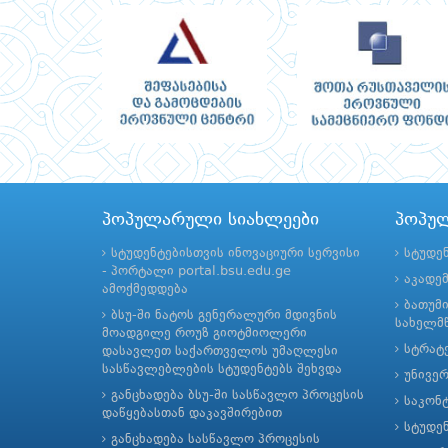
პოპულარული სიახლეები
პოპუ
სტუდენტებისთვის ინოვაციური სერვისი
სტუდე
- პორტალი portal.bsu.edu.ge
აკადე
ამოქმედდება
ბათუმ
ბსუ-ში ნატოს გენერალური მდივნის
სახელმწ
მოადგილე როუზ გიოტმიოლერი
სტრატე
დასავლეთ საქართველოს უმაღლესი
სასწავლებლების სტუდენტებს შეხვდა
უნივე
განცხადება ბსუ-ში სასწავლო პროცესის
საკონ
დაწყებასთან დაკავშირებით
სტუდე
განცხადება სასწავლო პროცესის