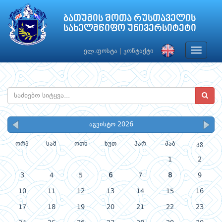
ბათუმის შოთა რუსთაველის
სახელმწიფო უნივერსიტეტი
Toggle
ელ.ფოსტა
|
კონტაქტი
navigat
აგვისტო 2026
ორშ
სამ
ოთხ
ხუთ
პარ
შაბ
კვ
1
2
3
4
5
6
7
8
9
10
11
12
13
14
15
16
17
18
19
20
21
22
23