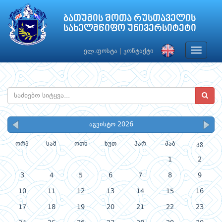
ბათუმის შოთა რუსთაველის
სახელმწიფო უნივერსიტეტი
Toggle
ელ.ფოსტა
|
კონტაქტი
navigat
აგვისტო 2026
ორშ
სამ
ოთხ
ხუთ
პარ
შაბ
კვ
1
2
3
4
5
6
7
8
9
10
11
12
13
14
15
16
17
18
19
20
21
22
23