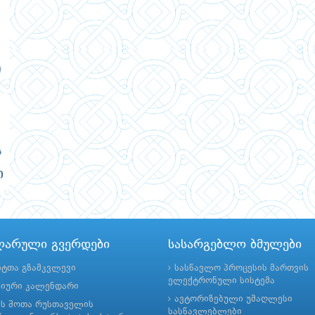
ლარული გვერდები
სასარგებლო ბმულები
ნტთა გზამკვლევი
სასწავლო პროცესის მართვის
ელექტრონული სისტემა
მიური კალენდარი
ავტორიზებული უმაღლესი
ის შოთა რუსთაველის
სასწავლებლები