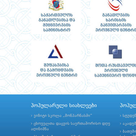
პოპულარული სიახლეები
პოპუ
ვიზიტი სკოლა „მონპარნასში“
სტუდე
ცხოველთა დაცვის საერთაშორისო დღე
აკადე
აღინიშნა
ბათუმ