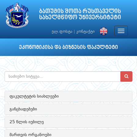
ბათუმის შოთა რუსთაველის
სახელმწიფო უნივერსიტეტი
Toggle
ელ.ფოსტა
|
კონტაქტი
navigat
ეკონომიკისა და ბიზნესის ფაკულტეტი
ფაკულტეტის სიახლეები
განცხადებები
25 წლის იუბილე
მართვის ორგანოები