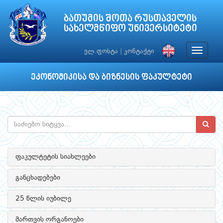
ბათუმის შოთა რუსთაველის
სახელმწიფო უნივერსიტეტი
Toggle
ელ.ფოსტა
|
კონტაქტი
navigat
ეკონომიკისა და ბიზნესის ფაკულტეტი
ფაკულტეტის სიახლეები
განცხადებები
25 წლის იუბილე
მართვის ორგანოები