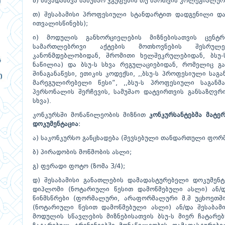
ზ) სხვადასხვა სამუშაო ჯგუფების თუ მართვის კოლეგიალუ
თ) შესაბამისი პროფესიული სტანდარტით დადგენილი და
ითვალისწინებს);
ი) მოდულის განხორციელების მიზნებისათვის ცენტრ
სამართლებრივი აქტების მოთხოვნების შესრულ
კანონმდებლობიდან, შრომითი ხელშეკრულებიდან, ბსუ-
ნაწილია) და ბსუ-ს სხვა რეგულაციებიდან, რომელიც გა
შინაგანაწესი, ეთიკის კოდექსი, ,,ბსუ-ს პროფესიული ს
მარეგულირებელი წესი“, ,,ბსუ-ს პროფესიული საგან
პერსონალის შერჩევის, სამუშაო დატვირთვის განსაზღვრ
სხვა).
კონკურსში მონაწილეობის მიზნით
კონკურსანტებმა მატე
დოკუმენტაცია
:
ა) საკონკურსო განცხადება (შევსებული თანდართული ფორმი
ბ) პირადობის მოწმობის ასლი;
გ) ფერადი ფოტო (ზომა 3/4);
დ) შესაბამისი განათლების დამადასტურებელი დოკუმენ
დიპლომი (ნოტარიული წესით დამოწმებული ასლი) ან/და
წინმსწრები (ფორმალური, არაფორმალური მ.შ უცხოეთში
(ნოტარიული წესით დამოწმებული ასლი) ან/და შესაბა
მოდულის სწავლების მიზნებისათვის ბსუ-ს მიერ ჩატარე