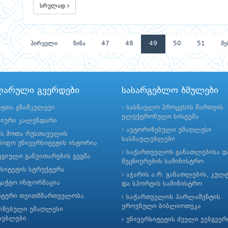
სრულად
პირველი
წინა
47
48
49
50
51
შე
ლარული გვერდები
სასარგებლო ბმულები
ნტთა გზამკვლევი
სასწავლო პროცესის მართვის
ელექტრონული სისტემა
მიური კალენდარი
ავტორიზებული უმაღლესი
ის შოთა რუსთაველის
სასწავლებლები
იფო უნივერსიტეტის ისტორია
საქართველოს განათლებისა დ
გიული განვითარების გეგმა
მეცნიერების სამინისტრო
რსიტეტის სტრუქტურა
აჭარის ა.რ. განათლების, კულ
ტაქტო ინფორმაცია
და სპორტის სამინისტრო
ნტური თვითმმართველობა
საქართველოს პარლამენტის
ეროვნული ბიბლიოთეკა
იზებული უმაღლესი
ლებლები
უნივერსიტეტის ძველი ვებგვე