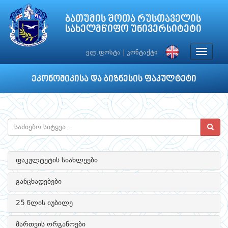
ბათუმის შოთა რუსთაველის
სახელმწიფო უნივერსიტეტი
Toggle
ელ.ფოსტა
|
კონტაქტი
navigat
ეკონომიკისა და ბიზნესის ფაკულტეტი
ფაკულტეტის სიახლეები
განცხადებები
25 წლის იუბილე
მართვის ორგანოები