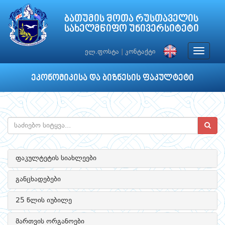
ბათუმის შოთა რუსთაველის
სახელმწიფო უნივერსიტეტი
Toggle
ელ.ფოსტა
|
კონტაქტი
navigat
ეკონომიკისა და ბიზნესის ფაკულტეტი
ფაკულტეტის სიახლეები
განცხადებები
25 წლის იუბილე
მართვის ორგანოები