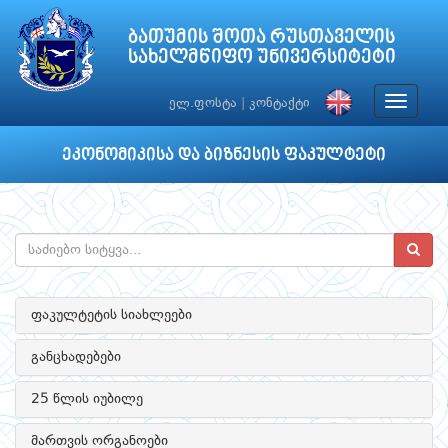
ბათუმის შოთა რუსთაველის
სახელმწიფო უნივერსიტეტი
Toggle
ელ.ფოსტა
|
კონტაქტი
navigat
ეკონომიკისა და ბიზნესის ფაკულტეტი
ფაკულტეტის სიახლეები
განცხადებები
25 წლის იუბილე
მართვის ორგანოები